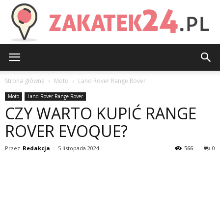
Zakatek24.pl
Strona główna
Moto
Land Rover Range Rover
Moto
Land Rover Range Rover
CZY WARTO KUPIĆ RANGE
ROVER EVOQUE?
Przez
Redakcja
-
5 listopada 2024
566
0