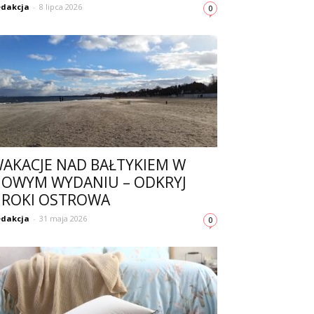
dakcja
-
8 lipca 2026
0
AKACJE NAD BAŁTYKIEM W
OWYM WYDANIU – ODKRYJ
ROKI OSTROWA
dakcja
-
31 maja 2026
0