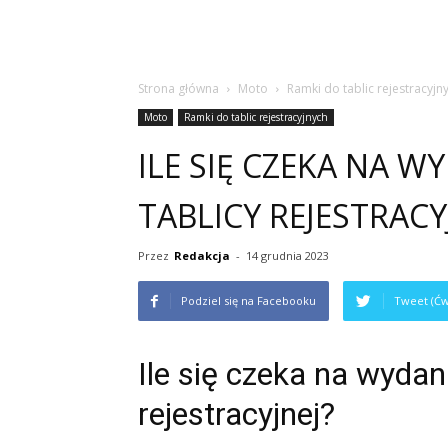
Strona główna
Moto
Ramki do tablic rejestracyjn
Moto
Ramki do tablic rejestracyjnych
ILE SIĘ CZEKA NA 
TABLICY REJESTRACY
Przez
Redakcja
-
14 grudnia 2023
Podziel się na Facebooku
Tweet (Ćw
Ile się czeka na wydan
rejestracyjnej?