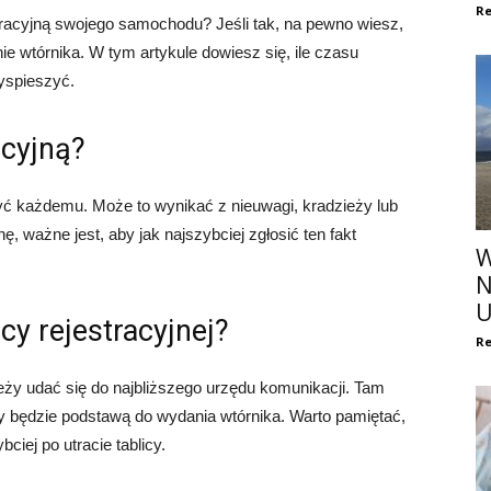
Re
stracyjną swojego samochodu? Jeśli tak, na pewno wiesz,
e wtórnika. W tym artykule dowiesz się, ile czasu
yspieszyć.
acyjną?
zyć każdemu. Może to wynikać z nieuwagi, kradzieży lub
 ważne jest, aby jak najszybciej zgłosić ten fakt
W
N
U
icy rejestracyjnej?
Re
ależy udać się do najbliższego urzędu komunikacji. Tam
ry będzie podstawą do wydania wtórnika. Warto pamiętać,
iej po utracie tablicy.