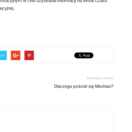
stracyjnym w celu uzyskania informacji na temat czasu
acyjnej.
ter
Następny artykuł
Dlaczego pościel się Mechaci?