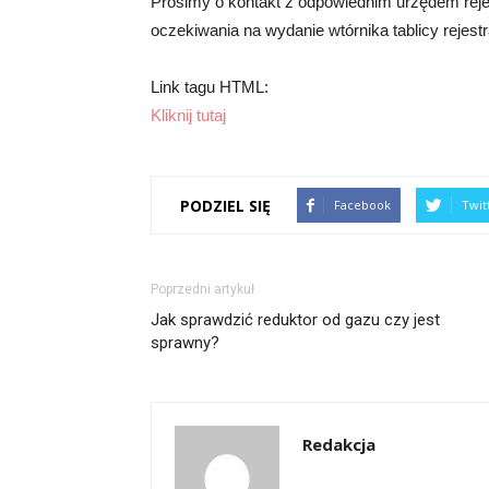
Prosimy o kontakt z odpowiednim urzędem reje
oczekiwania na wydanie wtórnika tablicy rejestr
Link tagu HTML:
Kliknij tutaj
PODZIEL SIĘ
Facebook
Twit
Poprzedni artykuł
Jak sprawdzić reduktor od gazu czy jest
sprawny?
Redakcja