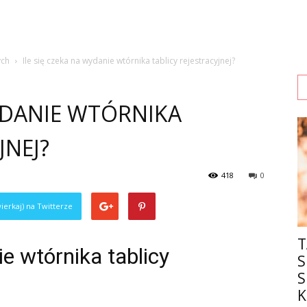
ych
Ile się czeka na wydanie wtórnika tablicy rejestracyjnej?
WYDANIE WTÓRNIKA
JNEJ?
418
0
ierkaj) na Twitterze
T
ie wtórnika tablicy
S
S
K