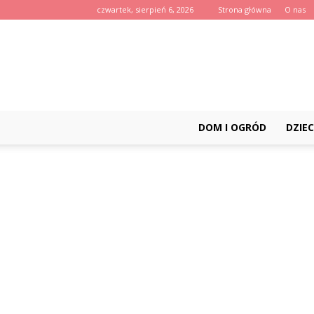
czwartek, sierpień 6, 2026
Strona główna
O nas
DOM I OGRÓD
DZIEC