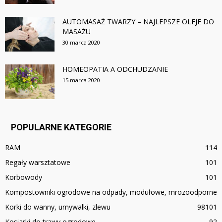
AUTOMASAŻ TWARZY – NAJLEPSZE OLEJE DO
MASAŻU
30 marca 2020
HOMEOPATIA A ODCHUDZANIE
15 marca 2020
POPULARNE KATEGORIE
RAM
114
Regały warsztatowe
101
Korbowody
101
Kompostowniki ogrodowe na odpady, modułowe, mrozoodporne
Korki do wanny, umywalki, zlewu
98
101
Kosiarki do trawy ogrodowe
92