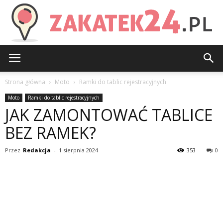
Zakatek24.pl
Strona główna
Moto
Ramki do tablic rejestracyjnych
Moto
Ramki do tablic rejestracyjnych
JAK ZAMONTOWAĆ TABLICE
BEZ RAMEK?
Przez
Redakcja
-
1 sierpnia 2024
353
0