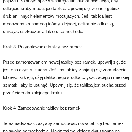
pojazdu. Skorzystaj ze śrubokręta lub klucza płaskiego, aby
odkręcić śruby mocujące tablicę. Upewnij się, że nie zgubisz
śrub ani innych elementów mocujących. Jeśli tablica jest
mocowana za pomocą taśmy klejącej, delikatnie odklej ją,
unikając uszkodzenia lakieru samochodu.
Krok 3: Przygotowanie tablicy bez ramek
Przed zamontowaniem nowej tablicy bez ramek, upewnij się, że
jest ona czysta i sucha. Jeśli na tablicy znajdują się zabrudzenia
lub resztki kleju, użyj delikatnego środka czyszczącego i miękkiej
szmatki, aby je usunąć. Upewnij się, że tablica jest sucha przed
przejściem do kolejnego kroku.
Krok 4: Zamocowanie tablicy bez ramek
Teraz nadszedł czas, aby zamocować nową tablicę bez ramek
na swoim samochodzie. Nałóż taśmę klejącą dwustronną na