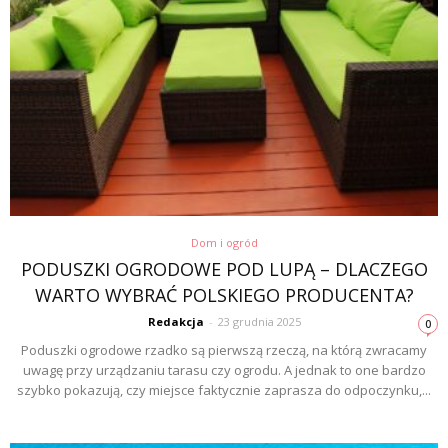
Dom i ogród
PODUSZKI OGRODOWE POD LUPĄ – DLACZEGO
WARTO WYBRAĆ POLSKIEGO PRODUCENTA?
Redakcja
-
23 grudnia 2025
0
Poduszki ogrodowe rzadko są pierwszą rzeczą, na którą zwracamy
uwagę przy urządzaniu tarasu czy ogrodu. A jednak to one bardzo
szybko pokazują, czy miejsce faktycznie zaprasza do odpoczynku,...