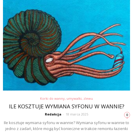
Korki do wanny, umywalki, zlewu
ILE KOSZTUJE WYMIANA SYFONU W WANNIE?
Redakcja
-
18 marca 2025
0
Ile kosztuje wymiana syfonu w wannie? Wymiana syfonu w wannie to
jedno z zadań, które mogą być konieczne w trakcie remontu łazienki