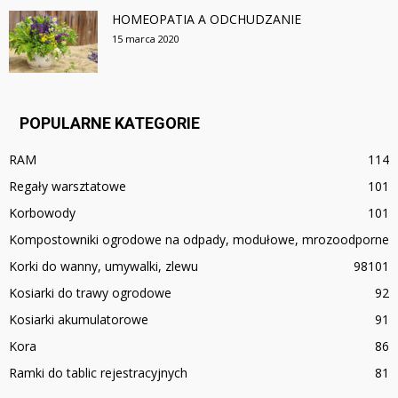
HOMEOPATIA A ODCHUDZANIE
15 marca 2020
POPULARNE KATEGORIE
RAM
114
Regały warsztatowe
101
Korbowody
101
Kompostowniki ogrodowe na odpady, modułowe, mrozoodporne
Korki do wanny, umywalki, zlewu
98
101
Kosiarki do trawy ogrodowe
92
Kosiarki akumulatorowe
91
Kora
86
Ramki do tablic rejestracyjnych
81