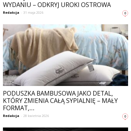
WYDANIU – ODKRYJ UROKI OSTROWA
Redakcja
-
31 maja 2026
0
PODUSZKA BAMBUSOWA JAKO DETAL,
KTÓRY ZMIENIA CAŁĄ SYPIALNIĘ – MAŁY
FORMAT,...
Redakcja
-
28 kwietnia 2026
0