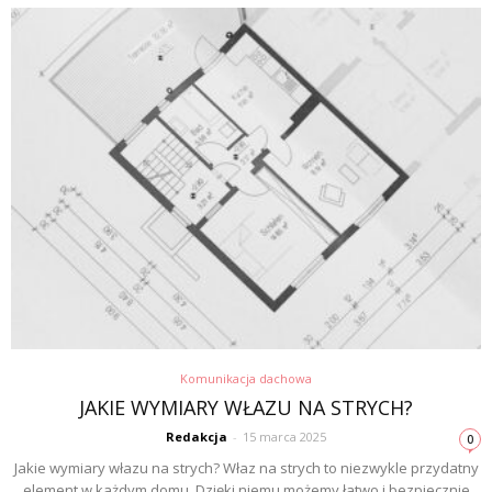
Komunikacja dachowa
JAKIE WYMIARY WŁAZU NA STRYCH?
Redakcja
-
15 marca 2025
0
Jakie wymiary włazu na strych? Właz na strych to niezwykle przydatny
element w każdym domu. Dzięki niemu możemy łatwo i bezpiecznie