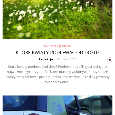
Konewki ogrodowe
KTÓRE KWIATY PODLEWAĆ OD DOŁU?
Redakcja
-
17 marca 2025
0
Które kwiaty podlewać od dołu? Podlewanie roślin jest jednym z
najważniejszych czynności, które musimy wykonywać, aby nasze
kwiaty rosły zdrowo i pięknie. Jednak nie wszystkie rośliny powinny
być podlewane...