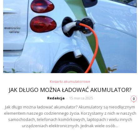
Kosiarki akumulatorowe
JAK DŁUGO MOŻNA ŁADOWAĆ AKUMULATOR?
Redakcja
-
15 marca 2025
0
Jak długo można ładować akumulator? Akumulatory są nieodłącznym
elementem naszego codziennego życia. Korzystamy z nich w naszych
samochodach, telefonach komórkowych, laptopach i wielu innych
urządzeniach elektronicznych. Jednak wiele osób...