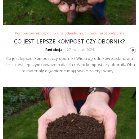
Kompostowniki ogrodowe na odpady, modułowe, mrozoodporne
CO JEST LEPSZE KOMPOST CZY OBORNIK?
Redakcja
-
27 kwietnia 2024
0
Co jest lepsze: kompost czy obornik? Wielu ogrodników zastanawia
się, co jest lepszym nawozem dla ich roślin: kompost czy obornik. Oba
te materiały organiczne mają swoje zalety i wady,...