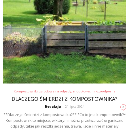
Kompostowniki ogrodowe na odpady, modułowe, mrozoodporne
DLACZEGO ŚMIERDZI Z KOMPOSTOWNIKA?
Redakcja
-
21 lipca 2024
0
**Dlaczego śmierdzi z kompostownika?** *Co to jest kompostownik?*
Kompostownik to miejsce, w którym można przetwarzać organiczne
odpady, takie jak resztki jedzenia, trawa, liście i inne materiały