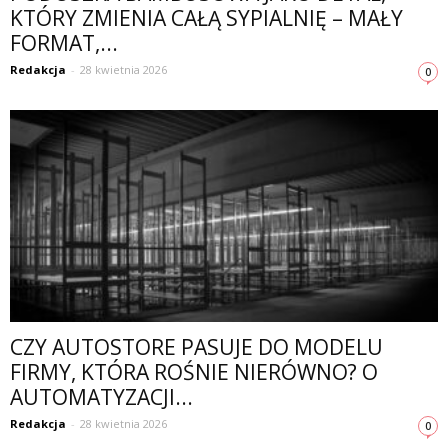
KTÓRY ZMIENIA CAŁĄ SYPIALNIĘ – MAŁY
FORMAT,...
Redakcja
-
28 kwietnia 2026
0
CZY AUTOSTORE PASUJE DO MODELU
FIRMY, KTÓRA ROŚNIE NIERÓWNO? O
AUTOMATYZACJI...
Redakcja
-
28 kwietnia 2026
0