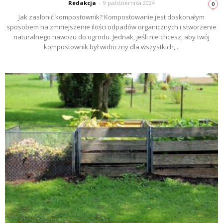
Redakcja
-
9 października 2024
0
Jak zasłonić kompostownik? Kompostowanie jest doskonałym
sposobem na zmniejszenie ilości odpadów organicznych i stworzenie
naturalnego nawozu do ogrodu. Jednak, jeśli nie chcesz, aby twój
kompostownik był widoczny dla wszystkich,...