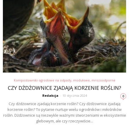
Kompostowniki ogrodowe na odpady, modułowe, mrozoodporne
CZY DŻDŻOWNICE ZJADAJĄ KORZENIE ROŚLIN?
Redakcja
-
10 stycznia 2024
0
Czy dżdżownice zjadają korzenie roślin? Czy dżdżownice zjadają
korzenie roślin? To pytanie nurtuje wielu ogrodników i miłośników
roślin. Dżdżownice są niezwykle ważnymi stworzeniami w ekosystemie
glebowym, ale czy rzeczywiście...