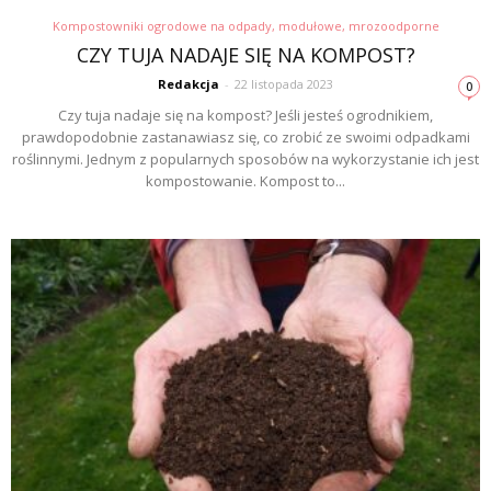
Kompostowniki ogrodowe na odpady, modułowe, mrozoodporne
CZY TUJA NADAJE SIĘ NA KOMPOST?
Redakcja
-
22 listopada 2023
0
Czy tuja nadaje się na kompost? Jeśli jesteś ogrodnikiem,
prawdopodobnie zastanawiasz się, co zrobić ze swoimi odpadkami
roślinnymi. Jednym z popularnych sposobów na wykorzystanie ich jest
kompostowanie. Kompost to...