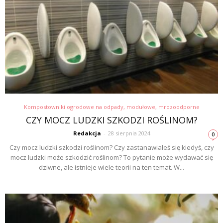
Kompostowniki ogrodowe na odpady, modułowe, mrozoodporne
CZY MOCZ LUDZKI SZKODZI ROŚLINOM?
Redakcja
-
28 sierpnia 2024
0
Czy mocz ludzki szkodzi roślinom? Czy zastanawiałeś się kiedyś, czy
mocz ludzki może szkodzić roślinom? To pytanie może wydawać się
dziwne, ale istnieje wiele teorii na ten temat. W...