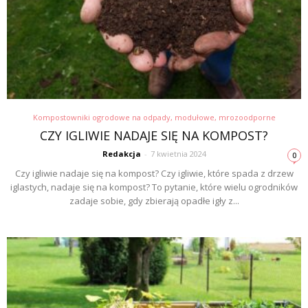
Kompostowniki ogrodowe na odpady, modułowe, mrozoodporne
CZY IGLIWIE NADAJE SIĘ NA KOMPOST?
Redakcja
-
7 kwietnia 2024
0
Czy igliwie nadaje się na kompost? Czy igliwie, które spada z drzew
iglastych, nadaje się na kompost? To pytanie, które wielu ogrodników
zadaje sobie, gdy zbierają opadłe igły z...