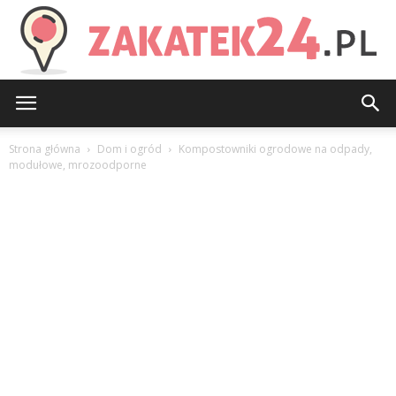
Zakatek24.pl
Strona główna
Dom i ogród
Kompostowniki ogrodowe na odpady,
modułowe, mrozoodporne