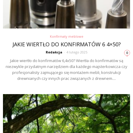
Konfirmaty meblowe
JAKIE WIERTŁO DO KONFIRMATÓW 6 4×50?
Redakcja
-
4 lutego 2025
0
Jakie wiertło do konfirmatów 6,4x50? Wiertła do konfirmatów są
niezwykle przydatnym narzędziem dla każdego majsterkowicza czy
profesjonalisty zajmującego się montażem mebli, konstrukcji
drewnianych czy innych prac związanych z drewnem....