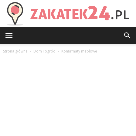
Zakatek24.pl
Strona główna
Dom i ogród
Konfirmaty meblowe