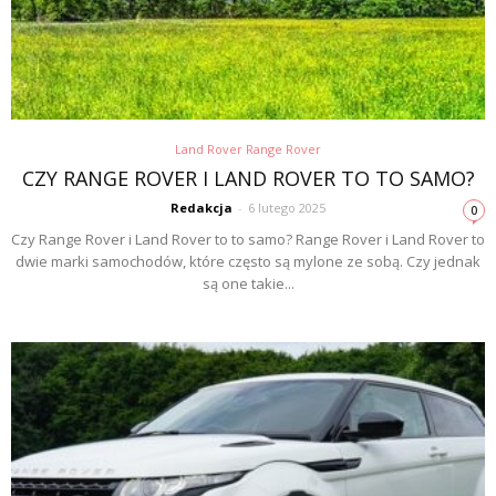
Land Rover Range Rover
CZY RANGE ROVER I LAND ROVER TO TO SAMO?
Redakcja
-
6 lutego 2025
0
Czy Range Rover i Land Rover to to samo? Range Rover i Land Rover to
dwie marki samochodów, które często są mylone ze sobą. Czy jednak
są one takie...