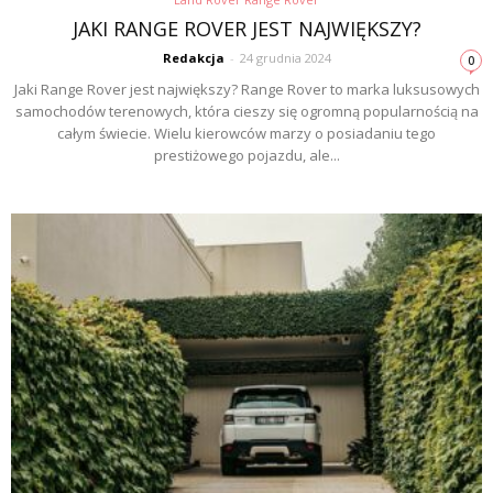
JAKI RANGE ROVER JEST NAJWIĘKSZY?
Redakcja
-
24 grudnia 2024
0
Jaki Range Rover jest największy? Range Rover to marka luksusowych
samochodów terenowych, która cieszy się ogromną popularnością na
całym świecie. Wielu kierowców marzy o posiadaniu tego
prestiżowego pojazdu, ale...