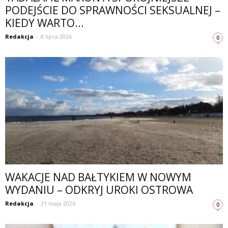
PODEJŚCIE DO SPRAWNOŚCI SEKSUALNEJ –
KIEDY WARTO...
Redakcja
-
8 lipca 2026
0
WAKACJE NAD BAŁTYKIEM W NOWYM
WYDANIU – ODKRYJ UROKI OSTROWA
Redakcja
-
31 maja 2026
0