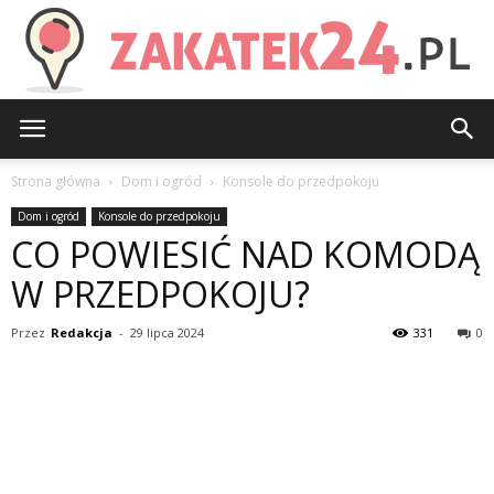
Zakatek24.pl
Strona główna
Dom i ogród
Konsole do przedpokoju
Dom i ogród
Konsole do przedpokoju
CO POWIESIĆ NAD KOMODĄ
W PRZEDPOKOJU?
Przez
Redakcja
-
29 lipca 2024
331
0