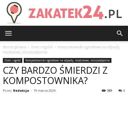
Zakatek24.pl
Strona główna
Dom i ogród
Kompostowniki ogrodowe na odpady,
modułowe, mrozoodporne
Dom i ogród
Kompostowniki ogrodowe na odpady, modułowe, mrozoodporne
CZY BARDZO ŚMIERDZI Z
KOMPOSTOWNIKA?
Przez
Redakcja
-
19 marca 2024
389
0