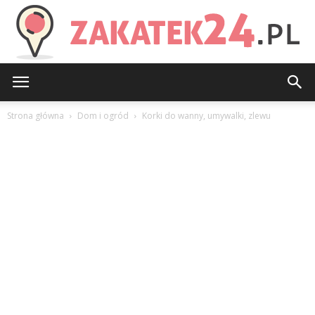
Zakatek24.pl
Strona główna
Dom i ogród
Korki do wanny, umywalki, zlewu