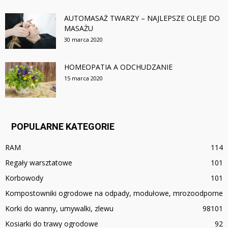
AUTOMASAŻ TWARZY – NAJLEPSZE OLEJE DO
MASAŻU
30 marca 2020
HOMEOPATIA A ODCHUDZANIE
15 marca 2020
POPULARNE KATEGORIE
RAM
114
Regały warsztatowe
101
Korbowody
101
Kompostowniki ogrodowe na odpady, modułowe, mrozoodporne
Korki do wanny, umywalki, zlewu
98
101
Kosiarki do trawy ogrodowe
92