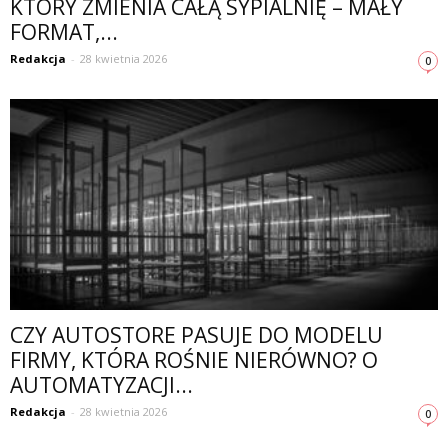
KTÓRY ZMIENIA CAŁĄ SYPIALNIĘ – MAŁY
FORMAT,...
Redakcja
-
28 kwietnia 2026
0
CZY AUTOSTORE PASUJE DO MODELU
FIRMY, KTÓRA ROŚNIE NIERÓWNO? O
AUTOMATYZACJI...
Redakcja
-
28 kwietnia 2026
0