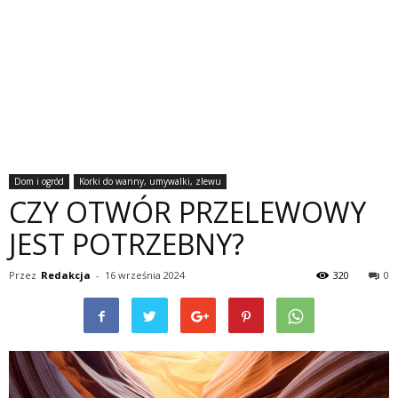
Dom i ogród
Korki do wanny, umywalki, zlewu
CZY OTWÓR PRZELEWOWY
JEST POTRZEBNY?
Przez
Redakcja
-
16 września 2024
320
0