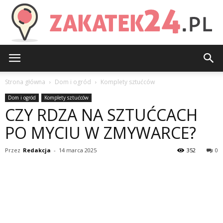
Zakatek24.pl
Strona główna
Dom i ogród
Komplety sztućców
Dom i ogród
Komplety sztućców
CZY RDZA NA SZTUĆCACH
PO MYCIU W ZMYWARCE?
Przez
Redakcja
-
14 marca 2025
352
0