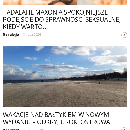
TADALAFIL MAXON A SPOKOJNIEJSZE
PODEJŚCIE DO SPRAWNOŚCI SEKSUALNEJ –
KIEDY WARTO...
Redakcja
-
8 lipca 2026
0
WAKACJE NAD BAŁTYKIEM W NOWYM
WYDANIU – ODKRYJ UROKI OSTROWA
Redakcja
-
31 maja 2026