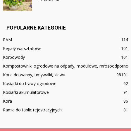
POPULARNE KATEGORIE
RAM
114
Regały warsztatowe
101
Korbowody
101
Kompostowniki ogrodowe na odpady, modułowe, mrozoodporne
Korki do wanny, umywalki, zlewu
98
101
Kosiarki do trawy ogrodowe
92
Kosiarki akumulatorowe
91
Kora
86
Ramki do tablic rejestracyjnych
81