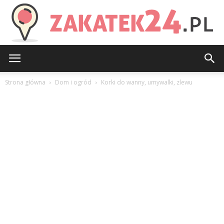
Zakatek24.pl
Strona główna
Dom i ogród
Korki do wanny, umywalki, zlewu