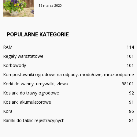
15 marca 2020
POPULARNE KATEGORIE
RAM
114
Regały warsztatowe
101
Korbowody
101
Kompostowniki ogrodowe na odpady, modułowe, mrozoodporne
Korki do wanny, umywalki, zlewu
98
101
Kosiarki do trawy ogrodowe
92
Kosiarki akumulatorowe
91
Kora
86
Ramki do tablic rejestracyjnych
81