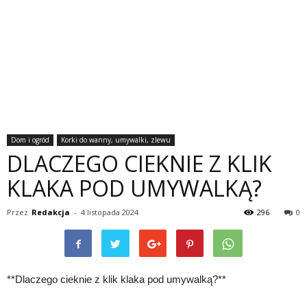
Dom i ogród
Korki do wanny, umywalki, zlewu
DLACZEGO CIEKNIE Z KLIK
KLAKA POD UMYWALKĄ?
Przez
Redakcja
-
4 listopada 2024
296
0
**Dlaczego cieknie z klik klaka pod umywalką?**