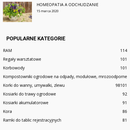
HOMEOPATIA A ODCHUDZANIE
15 marca 2020
POPULARNE KATEGORIE
RAM
114
Regały warsztatowe
101
Korbowody
101
Kompostowniki ogrodowe na odpady, modułowe, mrozoodporne
Korki do wanny, umywalki, zlewu
98
101
Kosiarki do trawy ogrodowe
92
Kosiarki akumulatorowe
91
Kora
86
Ramki do tablic rejestracyjnych
81