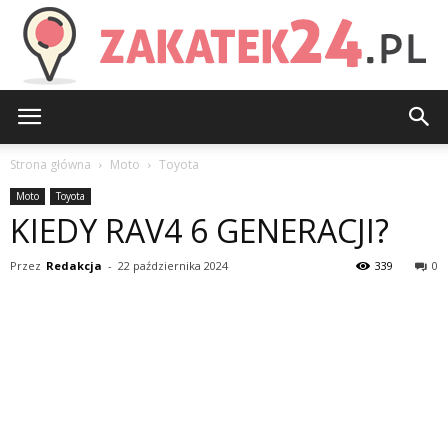
Zakatek24.pl
Strona główna
Moto
Toyota
Moto
Toyota
KIEDY RAV4 6 GENERACJI?
Przez
Redakcja
-
22 października 2024
339
0