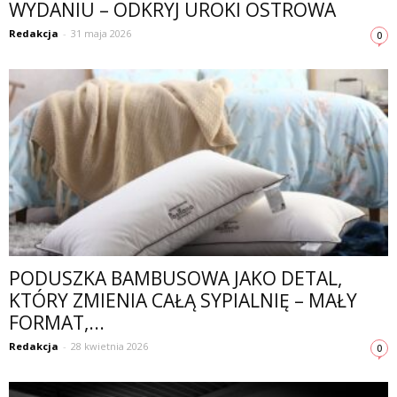
WYDANIU – ODKRYJ UROKI OSTROWA
Redakcja
-
31 maja 2026
0
PODUSZKA BAMBUSOWA JAKO DETAL,
KTÓRY ZMIENIA CAŁĄ SYPIALNIĘ – MAŁY
FORMAT,...
Redakcja
-
28 kwietnia 2026
0