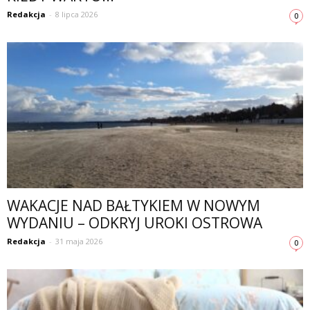
Redakcja
-
8 lipca 2026
0
WAKACJE NAD BAŁTYKIEM W NOWYM
WYDANIU – ODKRYJ UROKI OSTROWA
Redakcja
-
31 maja 2026
0