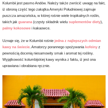
Kolumbii jest pasmo Andów. Należy także zwrócić uwagę na fakt,
iż obroną część tego zakątka Ameryki Południowej zajmuje
puszcza amazońska, w której rośnie wiele tropikalnych roślin,
takich jak
guarana
(częsty składnik wielu
suplementów diety
),
palmy kokosowe
i kakaowce.
Uznaje się, że w Kolumbii rośnie
jedna z najlepszych odmian
kawy na świecie
. Amatorzy porannego spożywania
kofeiny
z
pewnością docenią niesamowity smak i aromat tej rośliny.
Wyjątkowość kolumbijskiej kawy wynika z faktu, iż jest ona
uprawiana i obrabiana ręcznie.